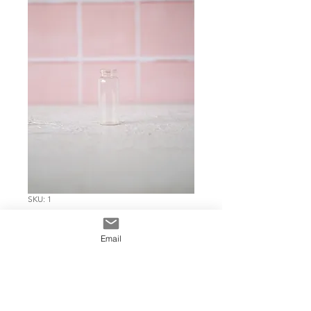
SKU: 1
BOTELLA VIDRIO
Email
MINI
Precio
$ 2.397
Cantidad
*