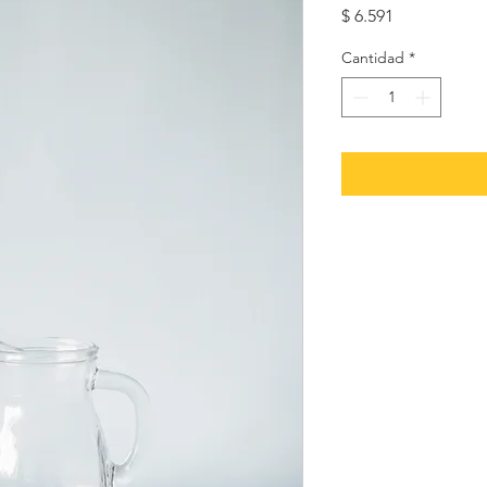
Precio
$ 6.591
Cantidad
*