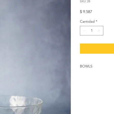
SKU: 28
Precio
$ 9.587
Cantidad
*
BOWLS