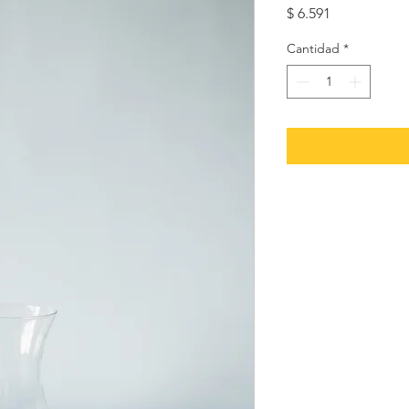
Precio
$ 6.591
Cantidad
*