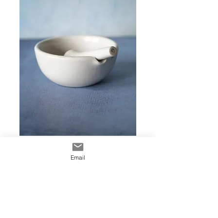
MORTERO
GRANDE
Email
Precio
$ 23.968
Cantidad
*