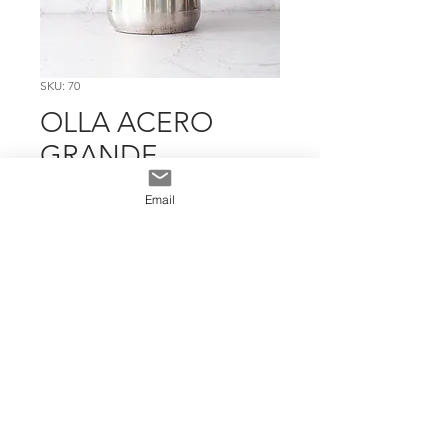
SKU: 70
OLLA ACERO
GRANDE
Precio
$ 23.968
Email
Cantidad
*
Add To Cart