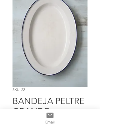
SKU: 22
BANDEJA PELTRE
GRANDE
OVALADA
Email
DISEÑO