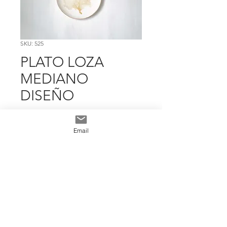
SKU: 525
PLATO LOZA
MEDIANO
DISEÑO
Precio
$ 9.587
Email
Cantidad
*
Add To Cart