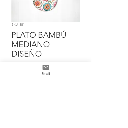
SKU: 581
PLATO BAMBÚ
MEDIANO
DISEÑO
Precio
$ 9.587
Email
Cantidad
*
Add To Cart