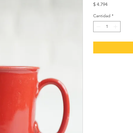
Precio
$ 4.794
Cantidad
*