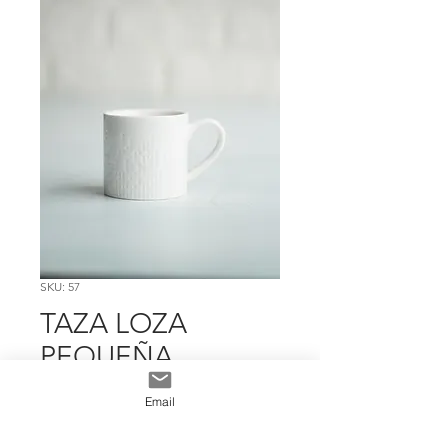
SKU: 57
TAZA LOZA
PEQUEÑA
TEXTURA BLANCA
Email
Precio
$ 3.595